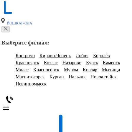
ЙОШКАР-ОЛА
Выберите филиал:
Кострома
Кирово-Чепецк
Лобня
Королёв
Красноярск
Котлас
Назарово
Курск
Каменск
Миасс
Красногорск
Муром
Кизляр
Мытищи
Магнитогорск
Курган
Нальчик
Новоалтайск
Невинномысск