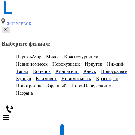
ЖИГУЛЕВСК
Выберите филиал:
Нарьян-Мар
Миасс
Краснотурьинск
Невинномысск
Новокузнецк
Иркутск
Нижний
Тагил
Копейск
Кингисепп
Канск
Новоуральск
Кунгур
Климовск
Новомосковск
Краснодар
Новотроицк
Заречный
Ново-Переделкино
Назрань